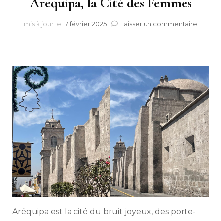
Aréquipa, la Cité des Femmes
sur
mis à jour le
17 février 2025
Laisser un commentaire
Le
couve
Santa
Catalin
à
Aréqui
la
Cité
des
Femm
Aréquipa est la cité du bruit joyeux, des porte-