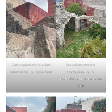
Des masses structurées
les voûtes encore
selon un ordre mystérieux
marquées par le
tremblement de terre de
1582