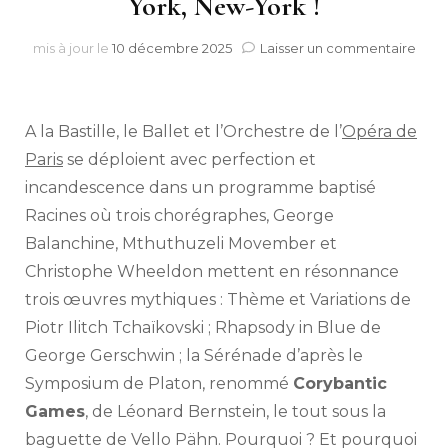
York, New-York !
sur
mis à jour le
10 décembre 2025
Laisser un commentaire
Raci
à
l’Opé
Basti
A la Bastille, le Ballet et l’Orchestre de l’
Opéra de
:
Paris
se déploient avec perfection et
New
incandescence dans un programme baptisé
York,
New
Racines où trois chorégraphes, George
York
Balanchine, Mthuthuzeli Movember et
!
Christophe Wheeldon mettent en résonnance
trois œuvres mythiques : Thème et Variations de
Piotr Ilitch Tchaïkovski ; Rhapsody in Blue de
George Gerschwin ; la Sérénade d’après le
Symposium de Platon, renommé
Corybantic
Games
, de Léonard Bernstein, le tout sous la
baguette de Vello Pähn. Pourquoi ? Et pourquoi